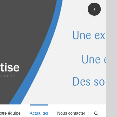
Bascule
de
la
zone
de
la
barre
coulissante
otre équipe
Actualités
Nous contacter